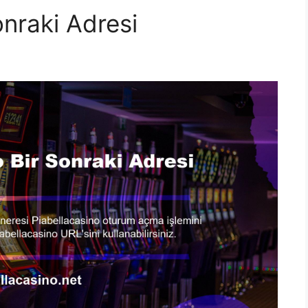
onraki Adresi