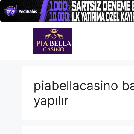
İçeriğe
atla
piabellacasino ba
yapılır