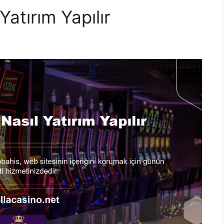
Yatırım Yapılır