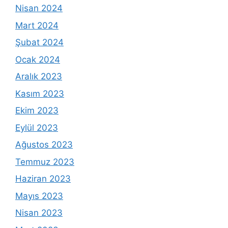
Nisan 2024
Mart 2024
Şubat 2024
Ocak 2024
Aralık 2023
Kasım 2023
Ekim 2023
Eylül 2023
Ağustos 2023
Temmuz 2023
Haziran 2023
Mayıs 2023
Nisan 2023