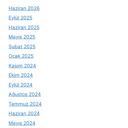
Haziran 2026
Eylül 2025
Haziran 2025
Mayıs 2025
Şubat 2025
Ocak 2025
Kasım 2024
Ekim 2024
Eylül 2024
Ağustos 2024
Temmuz 2024
Haziran 2024
Mayıs 2024