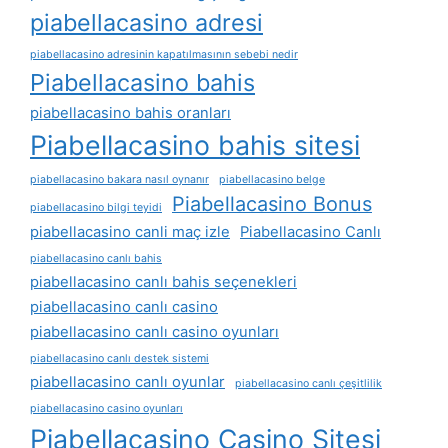
piabellacasino adresi
piabellacasino adresinin kapatılmasının sebebi nedir
Piabellacasino bahis
piabellacasino bahis oranları
Piabellacasino bahis sitesi
piabellacasino bakara nasıl oynanır
piabellacasino belge
Piabellacasino Bonus
piabellacasino bilgi teyidi
piabellacasino canli maç izle
Piabellacasino Canlı
piabellacasino canlı bahis
piabellacasino canlı bahis seçenekleri
piabellacasino canlı casino
piabellacasino canlı casino oyunları
piabellacasino canlı destek sistemi
piabellacasino canlı oyunlar
piabellacasino canlı çeşitlilik
piabellacasino casino oyunları
Piabellacasino Casino Sitesi