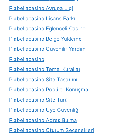
Piabellacasino Avrupa Ligi
Piabellacasino Lisans Farkı
Piabellacasino Eğlenceli Casino
Piabellacasino Belge Yükleme
Piabellacasino Güvenilir Yardım
Piabellacasino
Piabellacasino Temel Kurallar
Piabellacasino Site Tasarımı
Piabellacasino Popüler Konuşma
Piabellacasino Site Türü
Piabellacasino Üye Güvenliği
Piabellacasino Adres Bulma
Piabellacasino Oturum Seçenekleri