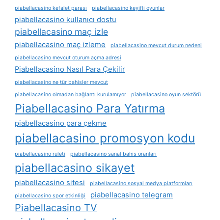
piabellacasino kefalet parası
piabellacasino keyifli oyunlar
piabellacasino kullanıcı dostu
piabellacasino maç izle
piabellacasino maç izleme
piabellacasino mevcut durum nedeni
piabellacasino mevcut oturum açma adresi
Piabellacasino Nasıl Para Çekilir
piabellacasino ne tür bahisler mevcut
piabellacasino olmadan bağlantı kurulamıyor
piabellacasino oyun sektörü
Piabellacasino Para Yatırma
piabellacasino para çekme
piabellacasino promosyon kodu
piabellacasino ruleti
piabellacasino sanal bahis oranları
piabellacasino sikayet
piabellacasino sitesi
piabellacasino sosyal medya platformları
piabellacasino telegram
piabellacasino spor etkinliği
Piabellacasino TV