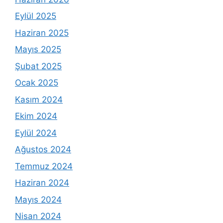
Eylül 2025
Haziran 2025
Mayıs 2025
Şubat 2025
Ocak 2025
Kasım 2024
Ekim 2024
Eylül 2024
Ağustos 2024
Temmuz 2024
Haziran 2024
Mayıs 2024
Nisan 2024