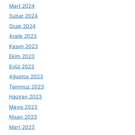
Mart 2024
Şubat 2024
Ocak 2024
Aralık 2023
Kasım 2023
Ekim 2023
Eylül 2023
Ağustos 2023
Temmuz 2023
Haziran 2023
Mayıs 2023
Nisan 2023
Mart 2023