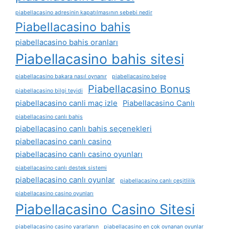
piabellacasino adresinin kapatılmasının sebebi nedir
Piabellacasino bahis
piabellacasino bahis oranları
Piabellacasino bahis sitesi
piabellacasino bakara nasıl oynanır
piabellacasino belge
Piabellacasino Bonus
piabellacasino bilgi teyidi
piabellacasino canli maç izle
Piabellacasino Canlı
piabellacasino canlı bahis
piabellacasino canlı bahis seçenekleri
piabellacasino canlı casino
piabellacasino canlı casino oyunları
piabellacasino canlı destek sistemi
piabellacasino canlı oyunlar
piabellacasino canlı çeşitlilik
piabellacasino casino oyunları
Piabellacasino Casino Sitesi
piabellacasino casino yararlanın
piabellacasino en çok oynanan oyunlar