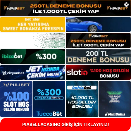
×
PIABELLACASINO GİRİŞ İÇİN TIKLAYINIZ!