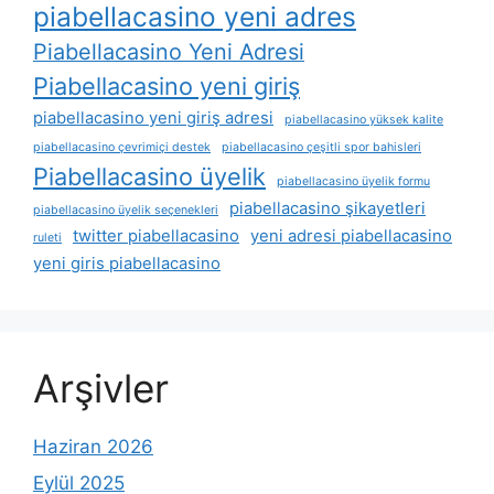
piabellacasino yeni adres
Piabellacasino Yeni Adresi
Piabellacasino yeni giriş
piabellacasino yeni giriş adresi
piabellacasino yüksek kalite
piabellacasino çevrimiçi destek
piabellacasino çeşitli spor bahisleri
Piabellacasino üyelik
piabellacasino üyelik formu
piabellacasino şikayetleri
piabellacasino üyelik seçenekleri
twitter piabellacasino
yeni adresi piabellacasino
ruleti
yeni giris piabellacasino
Arşivler
Haziran 2026
Eylül 2025