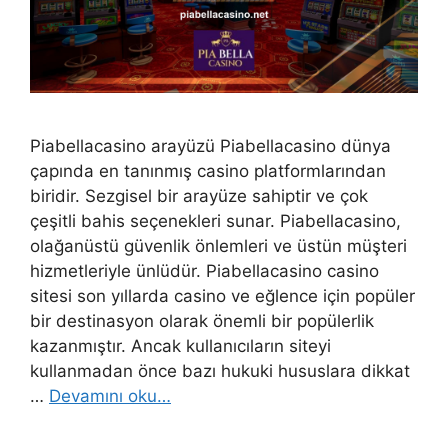
Piabellacasino arayüzü Piabellacasino dünya
çapında en tanınmış casino platformlarından
biridir. Sezgisel bir arayüze sahiptir ve çok
çeşitli bahis seçenekleri sunar. Piabellacasino,
olağanüstü güvenlik önlemleri ve üstün müşteri
hizmetleriyle ünlüdür. Piabellacasino casino
sitesi son yıllarda casino ve eğlence için popüler
bir destinasyon olarak önemli bir popülerlik
kazanmıştır. Ancak kullanıcıların siteyi
kullanmadan önce bazı hukuki hususlara dikkat
…
Devamını oku…