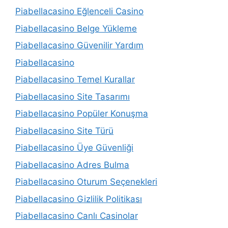
Piabellacasino Eğlenceli Casino
Piabellacasino Belge Yükleme
Piabellacasino Güvenilir Yardım
Piabellacasino
Piabellacasino Temel Kurallar
Piabellacasino Site Tasarımı
Piabellacasino Popüler Konuşma
Piabellacasino Site Türü
Piabellacasino Üye Güvenliği
Piabellacasino Adres Bulma
Piabellacasino Oturum Seçenekleri
Piabellacasino Gizlilik Politikası
Piabellacasino Canlı Casinolar