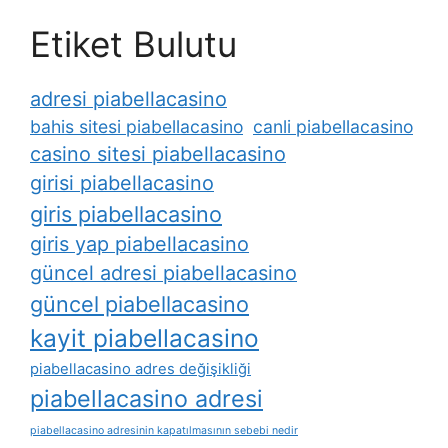
Etiket Bulutu
adresi piabellacasino
bahis sitesi piabellacasino
canli piabellacasino
casino sitesi piabellacasino
girisi piabellacasino
giris piabellacasino
giris yap piabellacasino
güncel adresi piabellacasino
güncel piabellacasino
kayit piabellacasino
piabellacasino adres değişikliği
piabellacasino adresi
piabellacasino adresinin kapatılmasının sebebi nedir