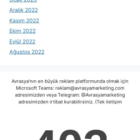
Aralık 2022
Kasım 2022
Ekim 2022
Eylül 2022
Ağustos 2022
Avrasya'nın en büyük reklam platformunda olmak için
Microsoft Teams:
reklam@avrasyamarketing.com
adresimizden veya Telegram: @Avrasyamarketing
adresimizden irtibat kurabilirsiniz. (Tek iletişim
adreslerimiz teams / telegram ve mail adresimizdir.
Harici hiçbir iletişim adresimiz bulunmamaktadır.
Lütfen itibar etmeyiniz.) Türkiye yasalarına göre 7258
sayılı kanun uyarınca yasa dışı bahis oynamanın
cezaları mevcuttur. Şu an bulunduğunuz site hiç bir