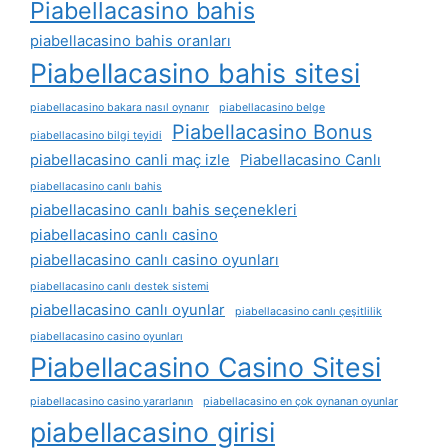
Piabellacasino bahis
piabellacasino bahis oranları
Piabellacasino bahis sitesi
piabellacasino bakara nasıl oynanır
piabellacasino belge
Piabellacasino Bonus
piabellacasino bilgi teyidi
piabellacasino canli maç izle
Piabellacasino Canlı
piabellacasino canlı bahis
piabellacasino canlı bahis seçenekleri
piabellacasino canlı casino
piabellacasino canlı casino oyunları
piabellacasino canlı destek sistemi
piabellacasino canlı oyunlar
piabellacasino canlı çeşitlilik
piabellacasino casino oyunları
Piabellacasino Casino Sitesi
piabellacasino casino yararlanın
piabellacasino en çok oynanan oyunlar
piabellacasino girisi