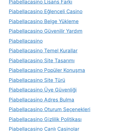
Piabellacasino Lisans Farkı
Piabellacasino Eğlenceli Casino
Piabellacasino Belge Yükleme
Piabellacasino Güvenilir Yardım
Piabellacasino
Piabellacasino Temel Kurallar
Piabellacasino Site Tasarımı
Piabellacasino Popüler Konuşma
Piabellacasino Site Türü
Piabellacasino Üye Güvenliği
Piabellacasino Adres Bulma
Piabellacasino Oturum Seçenekleri
Piabellacasino Gizlilik Politikası
Piabellacasino Canlı Casinolar