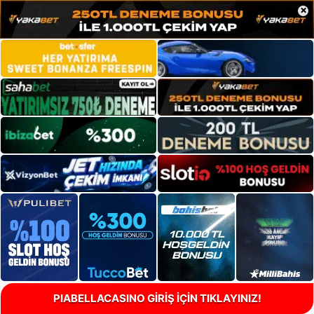
×
PIABELLACASINO GİRİŞ İÇİN TIKLAYINIZ!