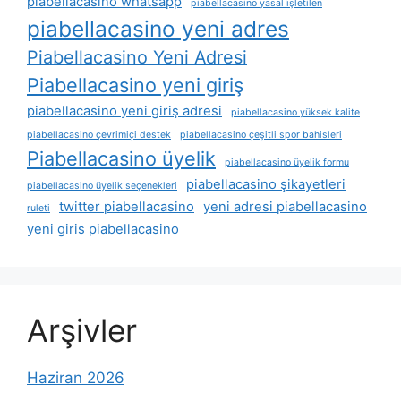
piabellacasino whatsapp
piabellacasino yasal i̇şletilen
piabellacasino yeni adres
Piabellacasino Yeni Adresi
Piabellacasino yeni giriş
piabellacasino yeni giriş adresi
piabellacasino yüksek kalite
piabellacasino çevrimiçi destek
piabellacasino çeşitli spor bahisleri
Piabellacasino üyelik
piabellacasino üyelik formu
piabellacasino şikayetleri
piabellacasino üyelik seçenekleri
twitter piabellacasino
yeni adresi piabellacasino
ruleti
yeni giris piabellacasino
Arşivler
Haziran 2026