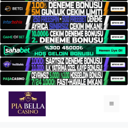
İçeriğe
atla
Menü