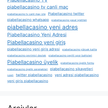
piabellacasino tv canli maç
Piabellacasino twitter
piabellacasino tv canli maç izle
piabellacasino whatsapp
piabellacasino yasal i̇şletilen
piabellacasino yeni adres
Piabellacasino Yeni Adresi
Piabellacasino yeni giriş
piabellacasino yeni giriş adresi
piabellacasino yüksek kalite
piabellacasino çevrimiçi destek
piabellacasino çeşitli spor bahisleri
Piabellacasino üyelik
piabellacasino üyelik formu
piabellacasino şikayetleri
piabellacasino üyelik seçenekleri
twitter piabellacasino
yeni adresi piabellacasino
ruleti
yeni giris piabellacasino