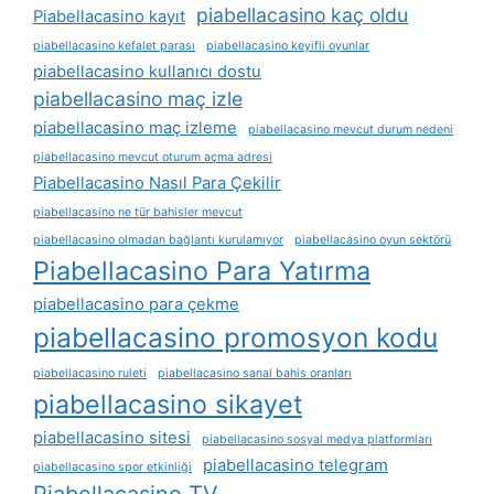
piabellacasino kaç oldu
Piabellacasino kayıt
piabellacasino kefalet parası
piabellacasino keyifli oyunlar
piabellacasino kullanıcı dostu
piabellacasino maç izle
piabellacasino maç izleme
piabellacasino mevcut durum nedeni
piabellacasino mevcut oturum açma adresi
Piabellacasino Nasıl Para Çekilir
piabellacasino ne tür bahisler mevcut
piabellacasino olmadan bağlantı kurulamıyor
piabellacasino oyun sektörü
Piabellacasino Para Yatırma
piabellacasino para çekme
piabellacasino promosyon kodu
piabellacasino ruleti
piabellacasino sanal bahis oranları
piabellacasino sikayet
piabellacasino sitesi
piabellacasino sosyal medya platformları
piabellacasino telegram
piabellacasino spor etkinliği
Piabellacasino TV