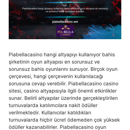
Piabellacasino hangi altyapıyı kullanıyor bahis
şirketinin oyun altyapısı en sorunsuz ve
sorunsuz bahis oyunlarını sunuyor. Birçok oyun
çerçevesi, hangi çerçevenin kullanılacağı
sorusuna cevap verebilir. Piabellacasino casino
sitesi, casino altyapısıyla ilgili önemli etkinlikler
sunar. Belirli altyapılar üzerinde gerçekleştirilen
turnuvalarda katılımcılara nakit ödüller
verilmektedir. Kullanıcılar katıldıkları
turnuvalarda hiçbir ücret ödemeden çok yüksek
ödüller kazanabilirler. Piabellacasino oyun