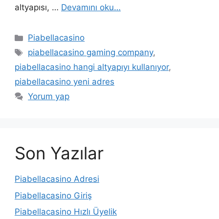
altyapısı, …
Devamını oku…
Kategoriler
Piabellacasino
Etiketler
piabellacasino gaming company
,
piabellacasino hangi altyapıyı kullanıyor
,
piabellacasino yeni adres
Yorum yap
Son Yazılar
Piabellacasino Adresi
Piabellacasino Giriş
Piabellacasino Hızlı Üyelik