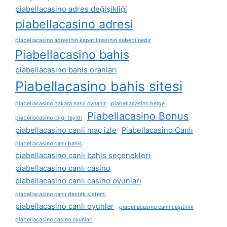
piabellacasino adres değişikliği
piabellacasino adresi
piabellacasino adresinin kapatılmasının sebebi nedir
Piabellacasino bahis
piabellacasino bahis oranları
Piabellacasino bahis sitesi
piabellacasino bakara nasıl oynanır
piabellacasino belge
Piabellacasino Bonus
piabellacasino bilgi teyidi
piabellacasino canli maç izle
Piabellacasino Canlı
piabellacasino canlı bahis
piabellacasino canlı bahis seçenekleri
piabellacasino canlı casino
piabellacasino canlı casino oyunları
piabellacasino canlı destek sistemi
piabellacasino canlı oyunlar
piabellacasino canlı çeşitlilik
piabellacasino casino oyunları