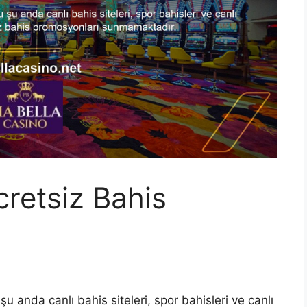
cretsiz Bahis
u anda canlı bahis siteleri, spor bahisleri ve canlı