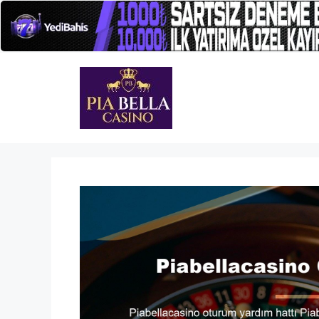
İçeriğe
atla