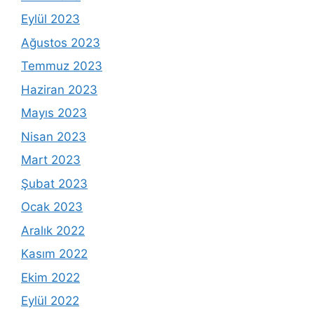
Eylül 2023
Ağustos 2023
Temmuz 2023
Haziran 2023
Mayıs 2023
Nisan 2023
Mart 2023
Şubat 2023
Ocak 2023
Aralık 2022
Kasım 2022
Ekim 2022
Eylül 2022