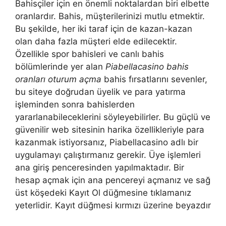
Bahisçiler için en önemli noktalardan biri elbette
oranlardır. Bahis, müşterilerinizi mutlu etmektir.
Bu şekilde, her iki taraf için de kazan-kazan
olan daha fazla müşteri elde edilecektir.
Özellikle spor bahisleri ve canlı bahis
bölümlerinde yer alan
Piabellacasino bahis
oranları oturum açma
bahis fırsatlarını sevenler,
bu siteye doğrudan üyelik ve para yatırma
işleminden sonra bahislerden
yararlanabileceklerini söyleyebilirler. Bu güçlü ve
güvenilir web sitesinin harika özellikleriyle para
kazanmak istiyorsanız, Piabellacasino adlı bir
uygulamayı çalıştırmanız gerekir. Üye işlemleri
ana giriş penceresinden yapılmaktadır. Bir
hesap açmak için ana pencereyi açmanız ve sağ
üst köşedeki Kayıt Ol düğmesine tıklamanız
yeterlidir. Kayıt düğmesi kırmızı üzerine beyazdır