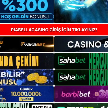
PIABELLACASINO GİRİŞ İÇİN TIKLAYINIZ!