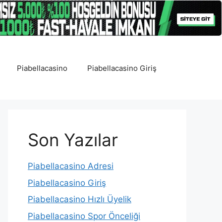
Piabellacasino
Piabellacasino Giriş
Son Yazılar
Piabellacasino Adresi
Piabellacasino Giriş
Piabellacasino Hızlı Üyelik
Piabellacasino Spor Önceliği