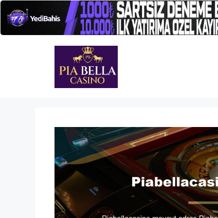
İçeriğe
atla