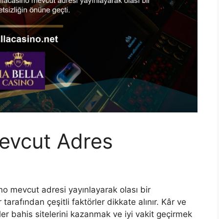
evcut Adres
o mevcut adresi yayınlayarak olası bir
arafından çeşitli faktörler dikkate alınır. Kâr ve
iler bahis sitelerini kazanmak ve iyi vakit geçirmek