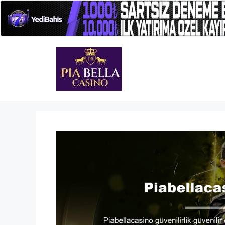
İçeriğe
atla