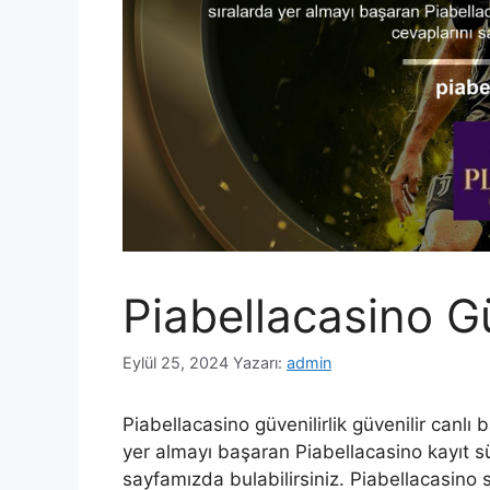
Piabellacasino Gü
Eylül 25, 2024
Yazarı:
admin
Piabellacasino güvenilirlik güvenilir canlı 
yer almayı başaran Piabellacasino kayıt s
sayfamızda bulabilirsiniz. Piabellacasino 