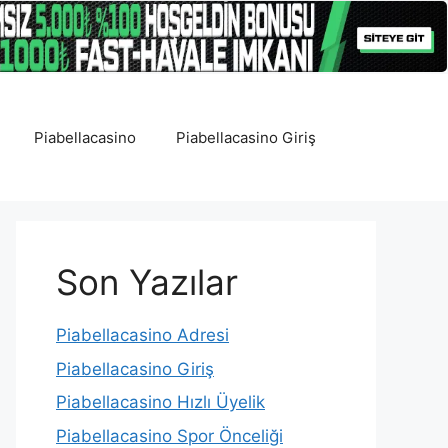
Piabellacasino
Piabellacasino Giriş
Son Yazılar
Piabellacasino Adresi
Piabellacasino Giriş
Piabellacasino Hızlı Üyelik
Piabellacasino Spor Önceliği