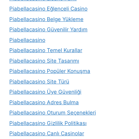
Piabellacasino Eğlenceli Casino
Piabellacasino Belge Yükleme
Piabellacasino Güvenilir Yardım
Piabellacasino
Piabellacasino Temel Kurallar
Piabellacasino Site Tasarımı
Piabellacasino Popüler Konuşma
Piabellacasino Site Türü
Piabellacasino Üye Güvenliği
Piabellacasino Adres Bulma
Piabellacasino Oturum Seçenekleri
Piabellacasino Gizlilik Politikası
Piabellacasino Canlı Casinolar