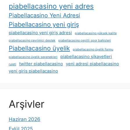
piabellacasino yeni adres
Piabellacasino Yeni Adresi
Piabellacasino yeni giriş
piabellacasino yeni giriş adresi
piabellacasino yüksek kalite
piabellacasino çevrimiçi destek
piabellacasino çeşitli spor bahisleri
Piabellacasino üyelik
piabellacasino üyelik formu
piabellacasino şikayetleri
piabellacasino üyelik seçenekleri
twitter piabellacasino
yeni adresi piabellacasino
ruleti
yeni giris piabellacasino
Arşivler
Haziran 2026
Eylül 2025