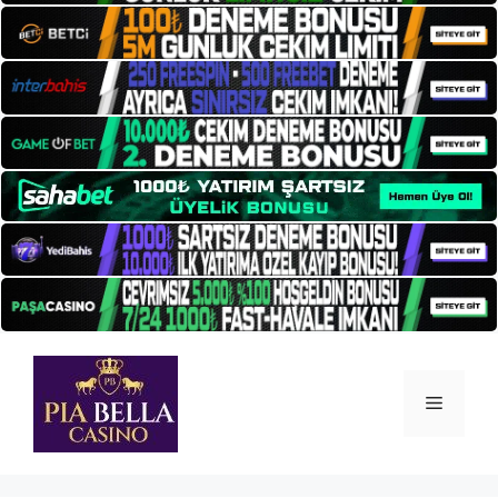
İçeriğe
atla
Menü