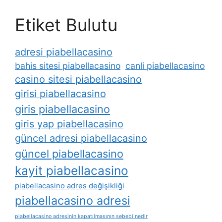
Etiket Bulutu
adresi piabellacasino
bahis sitesi piabellacasino
canli piabellacasino
casino sitesi piabellacasino
girisi piabellacasino
giris piabellacasino
giris yap piabellacasino
güncel adresi piabellacasino
güncel piabellacasino
kayit piabellacasino
piabellacasino adres değişikliği
piabellacasino adresi
piabellacasino adresinin kapatılmasının sebebi nedir