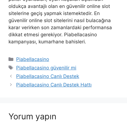
oldukça avantajlı olan en güvenilir online slot
sitelerine geçiş yapmak istemektedir. En
güvenilir online slot sitelerini nasıl bulacağına
karar verirken son zamanlardaki performansa
dikkat etmesi gerekiyor. Piabellacasino
kampanyası, kumarhane bahisleri.
Kategoriler
Piabellacasino
Etiketler
Piabellacasino güvenilir mi
Yazı
Piabellacasino Canlı Destek
dolaşımı
Piabellacasino Canlı Destek Hattı
Yorum yapın