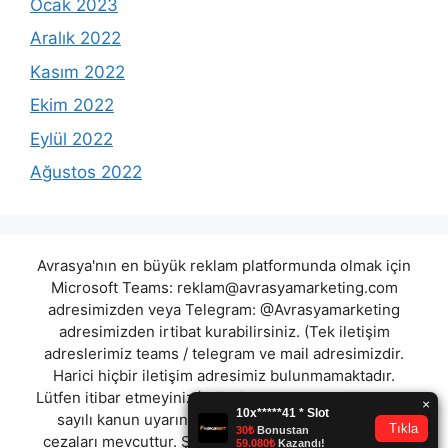
Ocak 2023
Aralık 2022
Kasım 2022
Ekim 2022
Eylül 2022
Ağustos 2022
Avrasya'nın en büyük reklam platformunda olmak için
Microsoft Teams:
reklam@avrasyamarketing.com
adresimizden veya Telegram: @Avrasyamarketing
adresimizden irtibat kurabilirsiniz. (Tek iletişim
adreslerimiz teams / telegram ve mail adresimizdir.
Harici hiçbir iletişim adresimiz bulunmamaktadır.
Lütfen itibar etmeyiniz.) Türkiye yasalarına göre 7258
sayılı kanun uyarınca yasa dışı bahis oynamanın
cezaları mevcuttur. Şu an bulunduğunuz site hiç bir