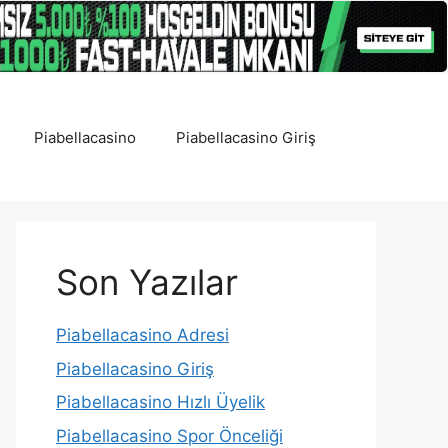
Piabellacasino
Piabellacasino Giriş
Son Yazılar
Piabellacasino Adresi
Piabellacasino Giriş
Piabellacasino Hızlı Üyelik
Piabellacasino Spor Önceliği