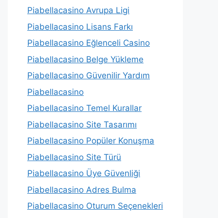
Piabellacasino Avrupa Ligi
Piabellacasino Lisans Farkı
Piabellacasino Eğlenceli Casino
Piabellacasino Belge Yükleme
Piabellacasino Güvenilir Yardım
Piabellacasino
Piabellacasino Temel Kurallar
Piabellacasino Site Tasarımı
Piabellacasino Popüler Konuşma
Piabellacasino Site Türü
Piabellacasino Üye Güvenliği
Piabellacasino Adres Bulma
Piabellacasino Oturum Seçenekleri