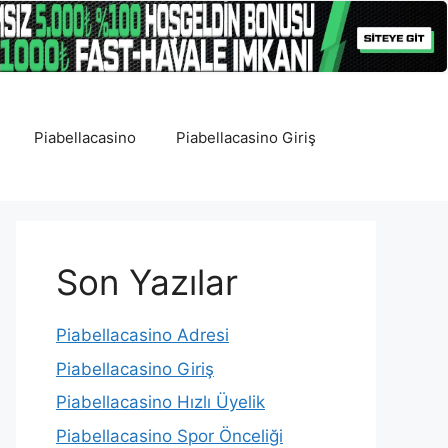
Piabellacasino
Piabellacasino Giriş
Son Yazılar
Piabellacasino Adresi
Piabellacasino Giriş
Piabellacasino Hızlı Üyelik
Piabellacasino Spor Önceliği