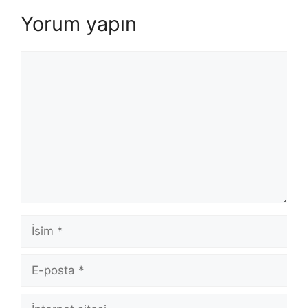
Yorum yapın
Yorum
İsim
E-
posta
İnternet