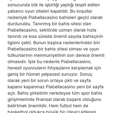
sonucunda btk ile işbirliği yaptığı tespit edilen
yabancı oyun siteleri kapatıldı. Bu koşullar
nedeniyle Piabellacasino bahisleri geçici olarak
durduruldu. Tanınmış bir bahis sitesi olan
Piabellacasino, sektörde uzman olarak hızla
tanındı ve kısa sürede önemli sayıda bahisçinin
ilgisini çekti. Bunun başlıca nedenlerinden biri
Piabellacasino bir bahis sitesi olması ve oyun
tutkunlarının memnuniyetinin son derece önemli
olmasıdır. İşte bu nedenle Piabellacasino,
hevesli oyuncuların ihtiyaçlarını karşılamak için
geniş bir hizmet yelpazesi sunuyor. Sonuç
olarak yeni bir sorun ortaya çıktı ve sayfa
kapanır kapanmaz Piabellacasino yeni bir sayfa
açtı. Bahis şirketinin neredeyse tüm spor bahis
girişimlerinde finansal olarak başarılı olduğunu
belirtmek önemlidir. Hem futbol hem de
basketbol oldukça büyük bir izleyici kitlesini