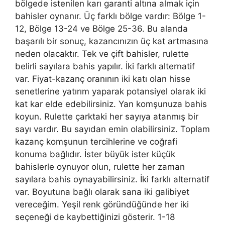
bölgede istenilen karı garanti altına almak için
bahisler oynanır. Üç farklı bölge vardır: Bölge 1-
12, Bölge 13-24 ve Bölge 25-36. Bu alanda
başarılı bir sonuç, kazancınızın üç kat artmasına
neden olacaktır. Tek ve çift bahisler, rulette
belirli sayılara bahis yapılır. İki farklı alternatif
var. Fiyat-kazanç oranının iki katı olan hisse
senetlerine yatırım yaparak potansiyel olarak iki
kat kar elde edebilirsiniz. Yan komşunuza bahis
koyun. Rulette çarktaki her sayıya atanmış bir
sayı vardır. Bu sayıdan emin olabilirsiniz. Toplam
kazanç komşunun tercihlerine ve coğrafi
konuma bağlıdır. İster büyük ister küçük
bahislerle oynuyor olun, rulette her zaman
sayılara bahis oynayabilirsiniz. İki farklı alternatif
var. Boyutuna bağlı olarak sana iki galibiyet
vereceğim. Yeşil renk göründüğünde her iki
seçeneği de kaybettiğinizi gösterir. 1-18