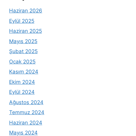
Haziran 2026
Eylül 2025
Haziran 2025
Mayıs 2025
Şubat 2025
Ocak 2025
Kasım 2024
Ekim 2024
Eylül 2024
Ağustos 2024
Temmuz 2024
Haziran 2024
Mayıs 2024