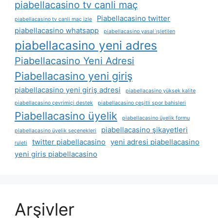
piabellacasino tv canli maç
Piabellacasino twitter
piabellacasino tv canli maç izle
piabellacasino whatsapp
piabellacasino yasal i̇şletilen
piabellacasino yeni adres
Piabellacasino Yeni Adresi
Piabellacasino yeni giriş
piabellacasino yeni giriş adresi
piabellacasino yüksek kalite
piabellacasino çevrimiçi destek
piabellacasino çeşitli spor bahisleri
Piabellacasino üyelik
piabellacasino üyelik formu
piabellacasino şikayetleri
piabellacasino üyelik seçenekleri
twitter piabellacasino
yeni adresi piabellacasino
ruleti
yeni giris piabellacasino
Arşivler