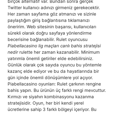
birçok alternatif var. Bundan sonra gerçek
Twitter kullanıcı adınızı girmeniz gerekecektir.
Her zaman sayfama göz atmanızı ve sizinle
paylaştığım giriş bağlantısına tıklamanızı
öneririm. Web sitesinin başarısı, kullanıcıları
sürekli olarak doğru sayfaya yönlendirme
becerisine bağlanabilir. Rulet oyuncusu
Piabellacasino lig maçları canlı bahis stratejisi
nedir
rulette her zaman kazanabilir. Minimum
yatırımla önemli getiriler elde edebilirsiniz.
Günlük olarak çok sayıda oyuncu bu yöntemle
kazanç elde ediyor ve bu da hayatlarında bir
gün içinde önemli dönüşümlere yol açıyor.
Piabellacasino oyunları: Rulet çarkının rengine
bahis yapın. Bu ürünün üç farklı rengi mevcuttur.
Kırmızı ve siyahın kombinasyonu kazanma
stratejisidir. Oyun, her biri kendi yerel
ücretlerine sahip 3 farklı bölgeyi içeriyor. Bu