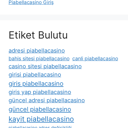
Piabellacasino Giriş
Etiket Bulutu
adresi piabellacasino
bahis sitesi piabellacasino
canli piabellacasino
casino sitesi piabellacasino
girisi piabellacasino
giris piabellacasino
giris yap piabellacasino
güncel adresi piabellacasino
güncel piabellacasino
kayit piabellacasino
piabellacasino adres değişikliği