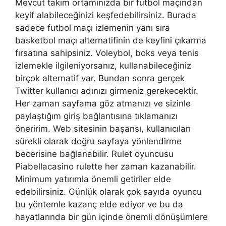
Mevcut takım ortamınızda bir futbol maçından
keyif alabileceğinizi keşfedebilirsiniz. Burada
sadece futbol maçı izlemenin yanı sıra
basketbol maçı alternatifinin de keyfini çıkarma
fırsatına sahipsiniz. Voleybol, boks veya tenis
izlemekle ilgileniyorsanız, kullanabileceğiniz
birçok alternatif var. Bundan sonra gerçek
Twitter kullanıcı adınızı girmeniz gerekecektir.
Her zaman sayfama göz atmanızı ve sizinle
paylaştığım giriş bağlantısına tıklamanızı
öneririm. Web sitesinin başarısı, kullanıcıları
sürekli olarak doğru sayfaya yönlendirme
becerisine bağlanabilir. Rulet oyuncusu
Piabellacasino rulette her zaman kazanabilir.
Minimum yatırımla önemli getiriler elde
edebilirsiniz. Günlük olarak çok sayıda oyuncu
bu yöntemle kazanç elde ediyor ve bu da
hayatlarında bir gün içinde önemli dönüşümlere