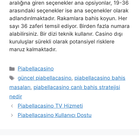
aralığına giren seçenekler ana opsiyonlar, 19-36
arasındaki seçenekler ise ana seçenekler olarak
adlandırılmaktadır. Rakamlara bahis koyun. Her
sayı 36 zaferi temsil ediyor. Birden fazla numara
alabilirsiniz. Bir dizi teknik kullanır. Casino dışı
kuruluşlar sürekli olarak potansiyel risklere
maruz kalmaktadır.
Kategoriler
Piabellacasino
Etiketler
güncel piabellacasino
,
piabellacasino bahis
masaları
,
piabellacasino canlı bahis stratejisi
nedir
Yazı
Piabellacasino TV Hizmeti
dolaşımı
Piabellacasino Kullanıcı Dostu