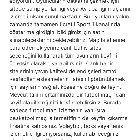
ediyorum. Oyuncuların dikkatini çekmek için
sitede şampiyonlar ligi veya Avrupa ligi maçlarını
izleme imkanı sunulmaktadır. Bu oyunların yakın
zamanda tamamen ücretli Sport 1 kanalında
gösterime girdiğini bildiğimiz için satın
alınabileceklerini bekleyebiliriz. Maç biletlerine
para ödemek yerine canlı bahis sitesi
seçeneğini kullanarak tüm oyunların keyfini
ücretsiz olarak çıkarabilirsiniz. Canlı bahis
sitelerinin yayın kalitesi de endişeleri artırdı.
Keşfedilen eşleşmelerin listesini görüntülemek
için sayfanın sağ alt köşesine doğru ilerleyin.
Mevcut takım ortamınızda bir futbol maçından
keyif alabileceğinizi keşfedebilirsiniz. Burada
sadece futbol maçı izlemenin yanı sıra
basketbol maçı alternatifinin de keyfini çıkarma
fırsatına sahipsiniz. Voleybol, boks veya tenis
izlemekle ilgileniyorsanız, kullanabileceğiniz