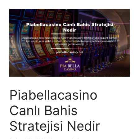
Piabellacasino
Canlı Bahis
Stratejisi Nedir