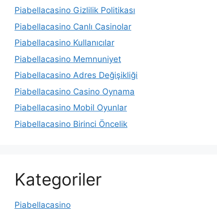
Piabellacasino Gizlilik Politikası
Piabellacasino Canlı Casinolar
Piabellacasino Kullanıcılar
Piabellacasino Memnuniyet
Piabellacasino Adres Değişikliği
Piabellacasino Casino Oynama
Piabellacasino Mobil Oyunlar
Piabellacasino Birinci Öncelik
Kategoriler
Piabellacasino