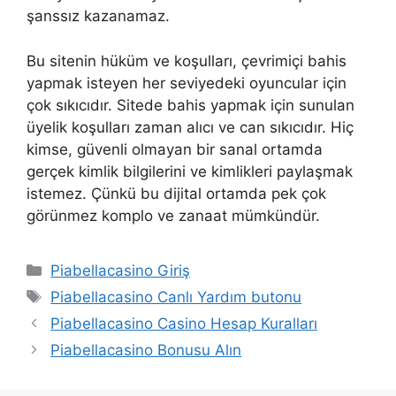
şanssız kazanamaz.
Bu sitenin hüküm ve koşulları, çevrimiçi bahis
yapmak isteyen her seviyedeki oyuncular için
çok sıkıcıdır. Sitede bahis yapmak için sunulan
üyelik koşulları zaman alıcı ve can sıkıcıdır. Hiç
kimse, güvenli olmayan bir sanal ortamda
gerçek kimlik bilgilerini ve kimlikleri paylaşmak
istemez. Çünkü bu dijital ortamda pek çok
görünmez komplo ve zanaat mümkündür.
Kategoriler
Piabellacasino Giriş
Etiketler
Piabellacasino Canlı Yardım butonu
Yazı
Piabellacasino Casino Hesap Kuralları
dolaşımı
Piabellacasino Bonusu Alın