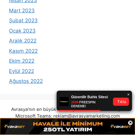
Nisan 2023
Mart 2023
Şubat 2023
Ocak 2023
Aralık 2022
Kasım 2022
Ekim 2022
Eylül 2022
Ağustos 2022
Avrasya'nın en büyük reklam platformunda olmak için
Microsoft Teams:
reklam@avrasyamarketing.com
×
adresimizden veya Telegram: @Avrasyamarketing
adresimizden irtibat kurabilirsiniz. (Tek iletişim