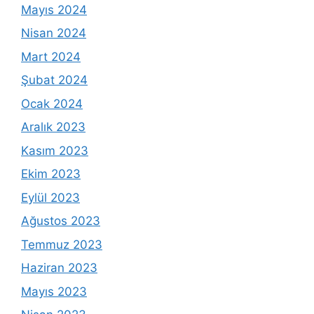
Mayıs 2024
Nisan 2024
Mart 2024
Şubat 2024
Ocak 2024
Aralık 2023
Kasım 2023
Ekim 2023
Eylül 2023
Ağustos 2023
Temmuz 2023
Haziran 2023
Mayıs 2023