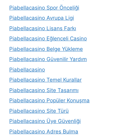
Piabellacasino Spor Önceliği
Piabellacasino Avrupa Ligi
Piabellacasino Lisans Farkı
Piabellacasino Eğlenceli Casino
Piabellacasino Belge Yükleme
Piabellacasino Güvenilir Yardım
Piabellacasino
Piabellacasino Temel Kurallar
Piabellacasino Site Tasarımı
Piabellacasino Popüler Konuşma
Piabellacasino Site Türü
Piabellacasino Üye Güvenliği
Piabellacasino Adres Bulma