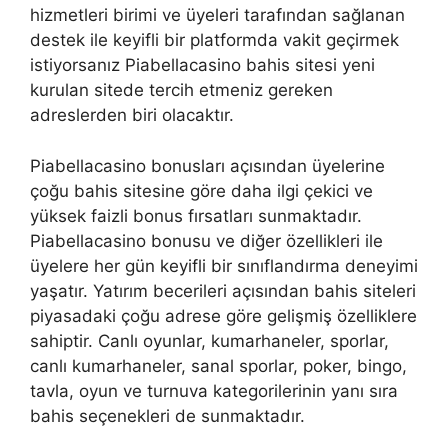
hizmetleri birimi ve üyeleri tarafından sağlanan
destek ile keyifli bir platformda vakit geçirmek
istiyorsanız Piabellacasino bahis sitesi yeni
kurulan sitede tercih etmeniz gereken
adreslerden biri olacaktır.
Piabellacasino bonusları açısından üyelerine
çoğu bahis sitesine göre daha ilgi çekici ve
yüksek faizli bonus fırsatları sunmaktadır.
Piabellacasino bonusu ve diğer özellikleri ile
üyelere her gün keyifli bir sınıflandırma deneyimi
yaşatır. Yatırım becerileri açısından bahis siteleri
piyasadaki çoğu adrese göre gelişmiş özelliklere
sahiptir. Canlı oyunlar, kumarhaneler, sporlar,
canlı kumarhaneler, sanal sporlar, poker, bingo,
tavla, oyun ve turnuva kategorilerinin yanı sıra
bahis seçenekleri de sunmaktadır.