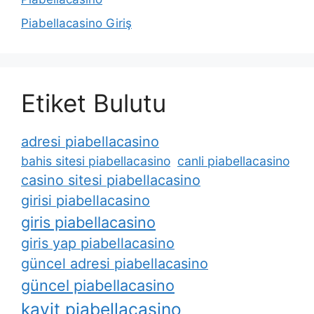
Piabellacasino Giriş
Etiket Bulutu
adresi piabellacasino
bahis sitesi piabellacasino
canli piabellacasino
casino sitesi piabellacasino
girisi piabellacasino
giris piabellacasino
giris yap piabellacasino
güncel adresi piabellacasino
güncel piabellacasino
kayit piabellacasino