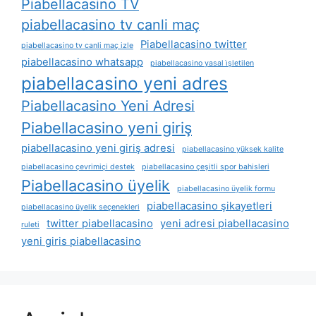
Piabellacasino TV
piabellacasino tv canli maç
Piabellacasino twitter
piabellacasino tv canli maç izle
piabellacasino whatsapp
piabellacasino yasal i̇şletilen
piabellacasino yeni adres
Piabellacasino Yeni Adresi
Piabellacasino yeni giriş
piabellacasino yeni giriş adresi
piabellacasino yüksek kalite
piabellacasino çevrimiçi destek
piabellacasino çeşitli spor bahisleri
Piabellacasino üyelik
piabellacasino üyelik formu
piabellacasino şikayetleri
piabellacasino üyelik seçenekleri
twitter piabellacasino
yeni adresi piabellacasino
ruleti
yeni giris piabellacasino