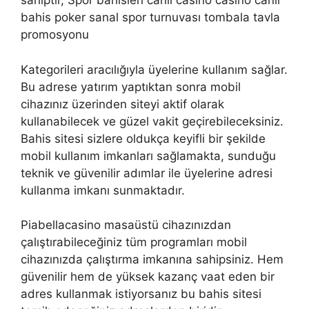
sahiptir, Spor bahisleri canlı casino casino canlı
bahis poker sanal spor turnuvası tombala tavla
promosyonu
Kategorileri aracılığıyla üyelerine kullanım sağlar.
Bu adrese yatırım yaptıktan sonra mobil
cihazınız üzerinden siteyi aktif olarak
kullanabilecek ve güzel vakit geçirebileceksiniz.
Bahis sitesi sizlere oldukça keyifli bir şekilde
mobil kullanım imkanları sağlamakta, sunduğu
teknik ve güvenilir adımlar ile üyelerine adresi
kullanma imkanı sunmaktadır.
Piabellacasino masaüstü cihazınızdan
çalıştırabileceğiniz tüm programları mobil
cihazınızda çalıştırma imkanına sahipsiniz. Hem
güvenilir hem de yüksek kazanç vaat eden bir
adres kullanmak istiyorsanız bu bahis sitesi