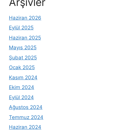
Arşivler
Haziran 2026
Eylül 2025
Haziran 2025
Mayıs 2025
Şubat 2025
Ocak 2025
Kasım 2024
Ekim 2024
Eylül 2024
Ağustos 2024
Temmuz 2024
Haziran 2024