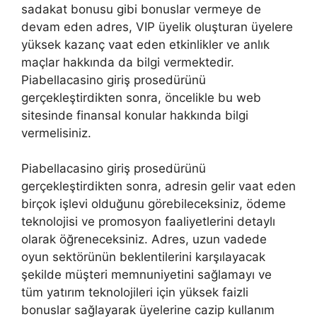
sadakat bonusu gibi bonuslar vermeye de
devam eden adres, VIP üyelik oluşturan üyelere
yüksek kazanç vaat eden etkinlikler ve anlık
maçlar hakkında da bilgi vermektedir.
Piabellacasino giriş prosedürünü
gerçekleştirdikten sonra, öncelikle bu web
sitesinde finansal konular hakkında bilgi
vermelisiniz.
Piabellacasino giriş prosedürünü
gerçekleştirdikten sonra, adresin gelir vaat eden
birçok işlevi olduğunu görebileceksiniz, ödeme
teknolojisi ve promosyon faaliyetlerini detaylı
olarak öğreneceksiniz. Adres, uzun vadede
oyun sektörünün beklentilerini karşılayacak
şekilde müşteri memnuniyetini sağlamayı ve
tüm yatırım teknolojileri için yüksek faizli
bonuslar sağlayarak üyelerine cazip kullanım