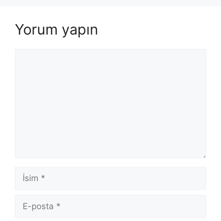
Yorum yapın
Yorum
İsim
E-
posta