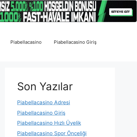
Piabellacasino
Piabellacasino Giriş
Son Yazılar
Piabellacasino Adresi
Piabellacasino Giriş
Piabellacasino Hızlı Üyelik
Piabellacasino Spor Önceliği