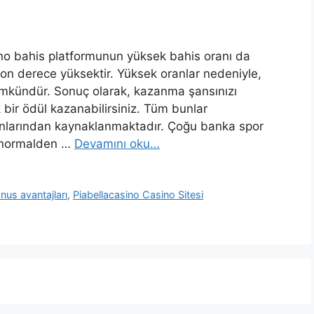
ino bahis platformunun yüksek bahis oranı da
on derece yüksektir. Yüksek oranlar nedeniyle,
kündür. Sonuç olarak, kazanma şansınızı
 bir ödül kazanabilirsiniz. Tüm bunlar
ranlarından kaynaklanmaktadır. Çoğu banka spor
ı normalden …
Devamını oku…
nus avantajları
,
Piabellacasino Casino Sitesi